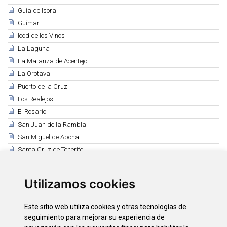
Guía de Isora
Güímar
Icod de los Vinos
La Laguna
La Matanza de Acentejo
La Orotava
Puerto de la Cruz
Los Realejos
El Rosario
San Juan de la Rambla
San Miguel de Abona
Santa Cruz de Tenerife
Santa Úrsula
Santiago del Teide
Utilizamos cookies
El Sauzal
Los Silos
Este sitio web utiliza cookies y otras tecnologías de
Tacoronte
seguimiento para mejorar su experiencia de
El Tanque