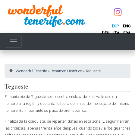
ESP
ENG
DEU
ITA
FRA
Wonderful Tenerife
»
Resumen Histórico
»
Tegueste
Tegueste
El municipio de Tegueste se encuentra enclavado en el valle que da
nombre a la región y que antaño fuera dominios del menceyato del mismo
nombre. Es importante su pasado prehispánico.
Finalizada la conquista, se reparten datas en esta zona; y, según narran
las crónicas, apenas treinta años después, cuando todavía "los guanches