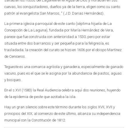
saltaban los riscos del Lagarete en el Agua de Dios y moraban en sus
cuevas, los conquistadores, dueños ya de la tierra, eligen como su santo
patrón al evangelista San Marcos, " ( J.D. Darias Hernández).
La primera iglesia parroquial de este santo (séptima hijuela de La
Concepción de La Laguna), fundada por María Hernández de Vera,
parece que fue construida con anterioridad a 1530; pero por estar
situada entre dos barrancos y ser pequeña para la feligresía, es
trasladada; la creación del curato se hizo en 1606 por el obispo Martínez
de Ceniceros.
Tegueste es una comarca agrícola y ganadera, especialmente de ganado
vacuno, pues es el que se le asigna por la abundancia de pastos, aguas
y bosques.
En el s.XVI (1583) la Real Audiencia celebra aquí dos reuniones, huyendo
de la epidemia de peste que azotaba la isla.
Hay un gran silencio sobre este término durante los siglos XVII, XVII y
prinicpios del XIX; al comienzo de este último, alcanza su independencia
municipal con la Constitución de 1812.